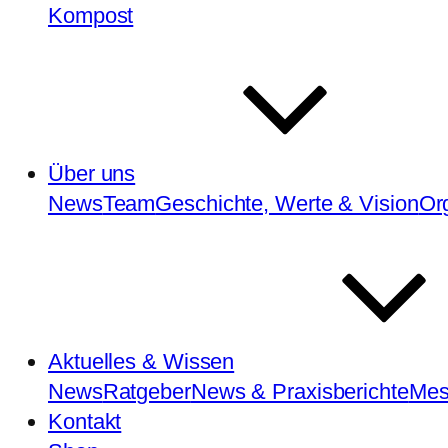
Kompost
Über uns
News
Team
Geschichte, Werte & Vision
Or
Aktuelles & Wissen
News
Ratgeber
News & Praxisberichte
Mes
Kontakt