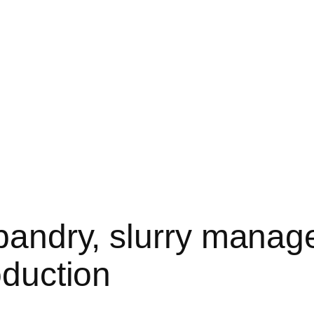
bandry, slurry manag
oduction