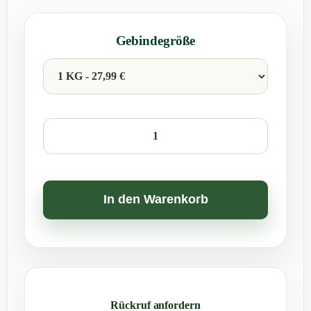
Gebindegröße
BioAktiv
Professional
Salis
Schaf/Ziege
In den Warenkorb
Menge
Rückruf anfordern