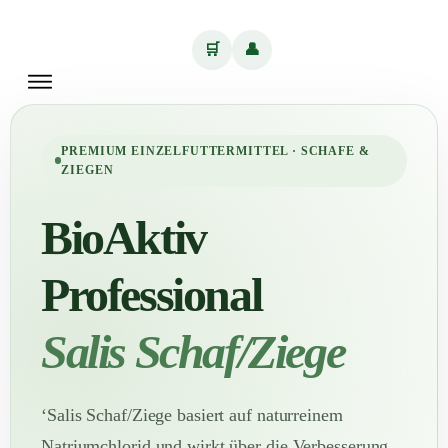
🛒
👤
PREMIUM EINZELFUTTERMITTEL · SCHAFE &
ZIEGEN
BioAktiv
Professional
Salis Schaf/Ziege
‘Salis Schaf/Ziege basiert auf naturreinem
Natriumchlorid und wirkt über die Verbesserung