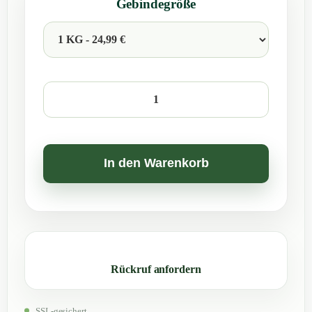
Gebindegröße
BioAktiv
Professional
Kompost
Fix
In den Warenkorb
Menge
Rückruf anfordern
SSL-gesichert