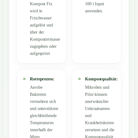
Kompost Fix
100 t Input
wird in
anwenden.
Frischwasser
aufgelöst und
über der
Kompostiermasse
zugegeben oder
aufgespritzt.
Rotteprozess:
Kompostqualität:
Aerobe
Mikroben und
Bakterien
Pilze können
vermehren sich
unerwünschte
und unterstützen
Unkrautsamen
gleichbleibende
und
Temperaturen
Krankheitskeime
innerhalb der
zersetzen und die
Miete.
Kompostqualität